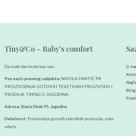
Tiny&Co – Baby’s comfort
Saz
Da svaki dan bude kao san.
O n
Kont
Pun naziv pravnog subjekta:
NIKOLA PANTIĆ PR
Najč
PROIZVODNJA GOTOVIH TEKSTILNIH PROIZVODA I
Blog
PRODAJA TINY&CO JAGODINA
Pravi
Adresa:
Braće Dirak 95, Jagodina
Delatnost:
Proizvodnja gotovih tekstilnih proizvoda, osim
odeće