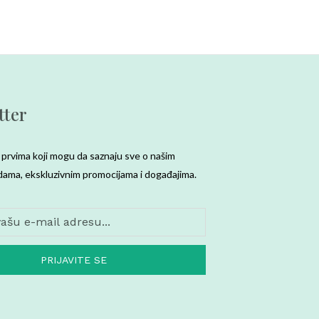
tter
prvima koji mogu da saznaju sve o našim
dama, ekskluzivnim promocijama i događajima.
PRIJAVITE SE