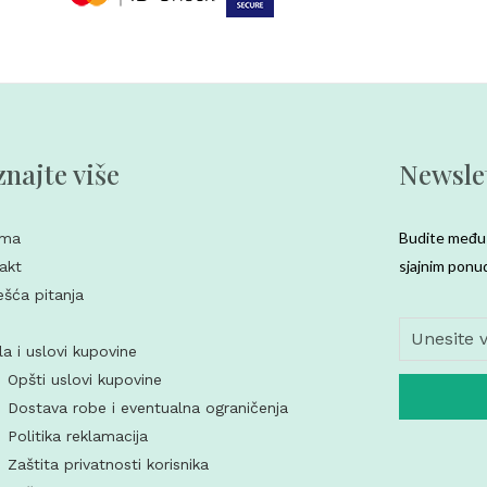
najte više
Newsle
Budite među 
ama
sjajnim ponu
akt
ešća pitanja
la i uslovi kupovine
Opšti uslovi kupovine
Dostava robe i eventualna ograničenja
Politika reklamacija
Zaštita privatnosti korisnika