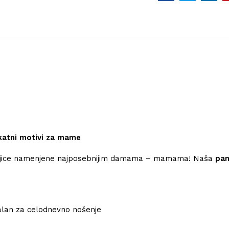
katni motivi za mame
ne majice namenjene najposebnijim damama – mamama! Naša
pam
.
alan za celodnevno nošenje