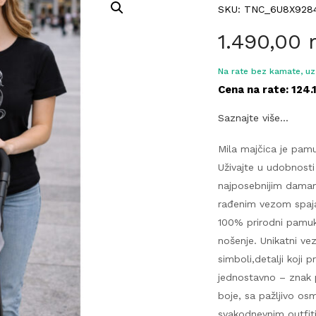
SKU: TNC_6U8X928
1.490,00
Na rate bez kamate, uz 
Cena na rate: 124.
Saznajte više...
Mila majčica je pam
Uživajte u udobnosti
najposebnijim dama
rađenim vezom spaja
100% prirodni pamuk
nošenje. Unikatni v
simboli,detalji koji 
jednostavno – znak p
boje, sa pažljivo os
svakodnevnim outfiti