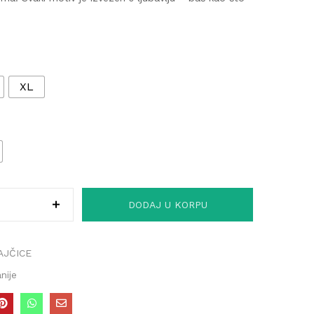
XL
DODAJ U KORPU
AJČICE
nije