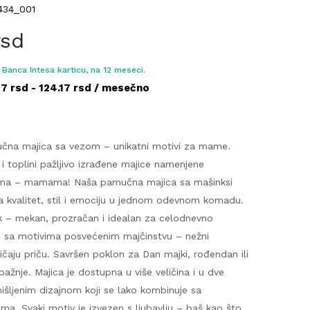
434_001
rsd
Banca Intesa karticu, na 12 meseci.
17 rsd - 124.17 rsd / mesečno
učna majica sa vezom – unikatni motivi za mame.
 i toplini pažljivo izrađene majice namenjene
ma – mamama! Naša pamučna majica sa mašinksi
 kvalitet, stil i emociju u jednom odevnom komadu.
 – mekan, prozračan i idealan za celodnevno
ez sa motivima posvećenim majčinstvu – nežni
pričaju priču. Savršen poklon za Dan majki, rođendan ili
ažnje. Majica je dostupna u više veličina i u dve
mišljenim dizajnom koji se lako kombinuje sa
ma. Svaki motiv je izvezen s ljubavlju – baš kao što