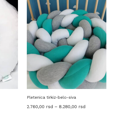
Pletenica tirkiz-belo-siva
Portikla
2.760,00
rsd
–
8.280,00
rsd
400,00