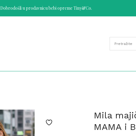
Dobrodošli u prodavnicu bebi opreme Tiny&Co.
Mila maj
MAMA i 