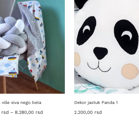
 više siva nego bela
Dekor jastuk Panda 1
0
rsd
–
8.280,00
rsd
2.200,00
rsd