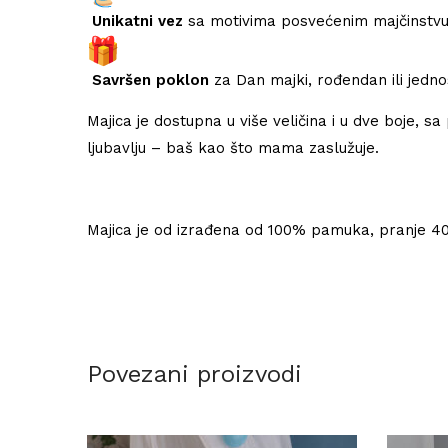
Unikatni vez
sa motivima posvećenim majčinstvu – 
Savršen poklon
za Dan majki, rođendan ili jedn
Majica je dostupna u više veličina i u dve boje, s
ljubavlju – baš kao što mama zaslužuje.
Majica je od izrađena od 100% pamuka, pranje 40
Povezani proizvodi