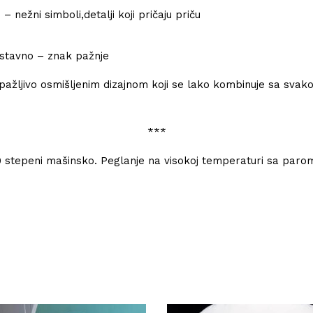
nežni simboli,detalji koji pričaju priču
ostavno – znak pažnje
a pažljivo osmišljenim dizajnom koji se lako kombinuje sa svak
***
 stepeni mašinsko. Peglanje na visokoj temperaturi sa paro