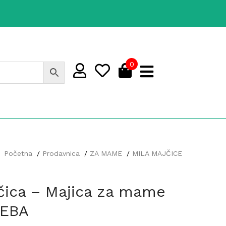
0
Početna
Prodavnica
ZA MAME
MILA MAJČICE
ičica – Majica za mame
BEBA