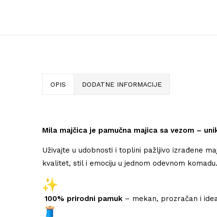
OPIS
DODATNE INFORMACIJE
Mila majčica je pamučna majica sa vezom – uni
Uživajte u udobnosti i toplini pažljivo izrađe
kvalitet, stil i emociju u jednom odevnom komadu
100% prirodni pamuk
– mekan, prozračan i ide