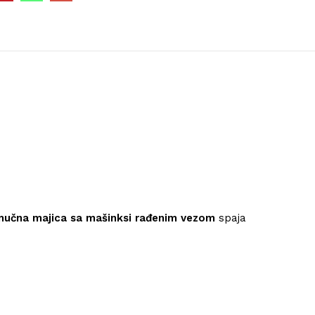
učna majica sa mašinksi rađenim vezom
spaja