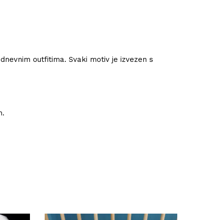
odnevnim outfitima. Svaki motiv je izvezen s
m.