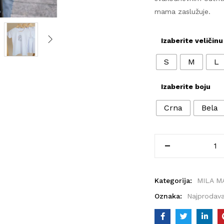
mama zaslužuje.
Izaberite veličinu
S
M
L
Izaberite boju
Crna
Bela
Kategorija:
MILA M
Oznaka:
Najprodava