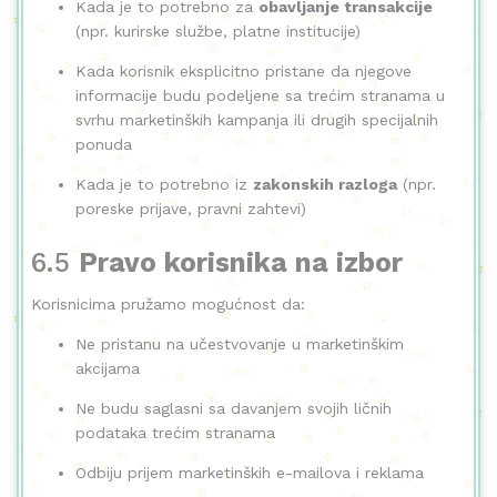
Kada je to potrebno za
obavljanje transakcije
(npr. kurirske službe, platne institucije)
Kada korisnik eksplicitno pristane da njegove
informacije budu podeljene sa trećim stranama u
svrhu marketinških kampanja ili drugih specijalnih
ponuda
Kada je to potrebno iz
zakonskih razloga
(npr.
poreske prijave, pravni zahtevi)
6.5
Pravo korisnika na izbor
Korisnicima pružamo mogućnost da:
Ne pristanu na učestvovanje u marketinškim
akcijama
Ne budu saglasni sa davanjem svojih ličnih
podataka trećim stranama
Odbiju prijem marketinških e-mailova i reklama