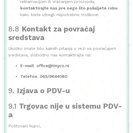
reklamacijom ili vraćanjem proizvoda,
kontaktirajte nas pre nego što pošaljete robu
kako biste izbegli nepotrebne troškove.
8.8
Kontakt za povraćaj
sredstava
Ukoliko imate bilo kakvih pitanja u vezi sa povraćajem
sredstava, slobodno nas kontaktirajte na:
E-mail
:
office@tinyco.rs
Telefon
:
065/9644080
9.
Izjava o PDV-u
9.1
Trgovac nije u sistemu PDV-
a
Poštovani kupci,