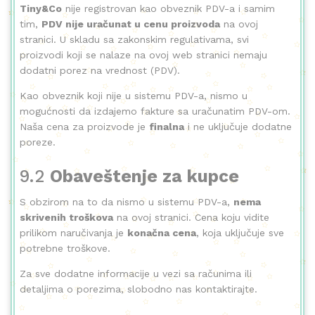
Tiny&Co
nije registrovan kao obveznik PDV-a i samim
tim,
PDV nije uračunat u cenu proizvoda
na ovoj
stranici. U skladu sa zakonskim regulativama, svi
proizvodi koji se nalaze na ovoj web stranici nemaju
dodatni porez na vrednost (PDV).
Kao obveznik koji nije u sistemu PDV-a, nismo u
mogućnosti da izdajemo fakture sa uračunatim PDV-om.
Naša cena za proizvode je
finalna
i ne uključuje dodatne
poreze.
9.2
Obaveštenje za kupce
S obzirom na to da nismo u sistemu PDV-a,
nema
skrivenih troškova
na ovoj stranici. Cena koju vidite
prilikom naručivanja je
konačna cena
, koja uključuje sve
potrebne troškove.
Za sve dodatne informacije u vezi sa računima ili
detaljima o porezima, slobodno nas kontaktirajte.