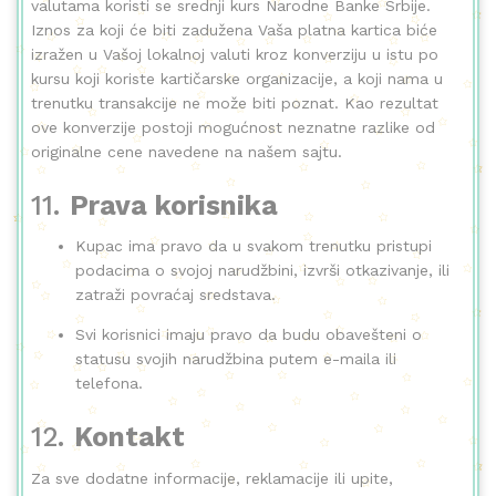
valutama koristi se srednji kurs Narodne Banke Srbije.
Iznos za koji će biti zadužena Vaša platna kartica biće
izražen u Vašoj lokalnoj valuti kroz konverziju u istu po
kursu koji koriste kartičarske organizacije, a koji nama u
trenutku transakcije ne može biti poznat. Kao rezultat
ove konverzije postoji mogućnost neznatne razlike od
originalne cene navedene na našem sajtu.
11.
Prava korisnika
Kupac ima pravo da u svakom trenutku pristupi
podacima o svojoj narudžbini, izvrši otkazivanje, ili
zatraži povraćaj sredstava.
Svi korisnici imaju pravo da budu obavešteni o
statusu svojih narudžbina putem e-maila ili
telefona.
12.
Kontakt
Za sve dodatne informacije, reklamacije ili upite,