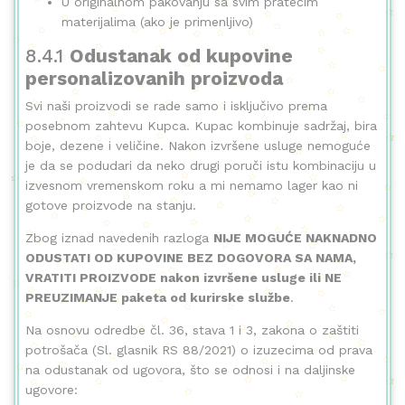
U originalnom pakovanju sa svim pratećim
materijalima (ako je primenljivo)
8.4.1
Odustanak od kupovine
personalizovanih proizvoda
Svi naši proizvodi se rade samo i isključivo prema
posebnom zahtevu Kupca. Kupac kombinuje sadržaj, bira
boje, dezene i veličine. Nakon izvršene usluge nemoguće
je da se podudari da neko drugi poruči istu kombinaciju u
izvesnom vremenskom roku a mi nemamo lager kao ni
gotove proizvode na stanju.
Zbog iznad navedenih razloga
NIJE MOGUĆE NAKNADNO
ODUSTATI OD KUPOVINE BEZ DOGOVORA SA NAMA,
VRATITI PROIZVODE nakon izvršene usluge ili NE
PREUZIMANJE paketa od kurirske službe
.
Na osnovu odredbe čl. 36, stava 1 i 3, zakona o zaštiti
potrošača (Sl. glasnik RS 88/2021) o izuzecima od prava
na odustanak od ugovora, što se odnosi i na daljinske
ugovore: