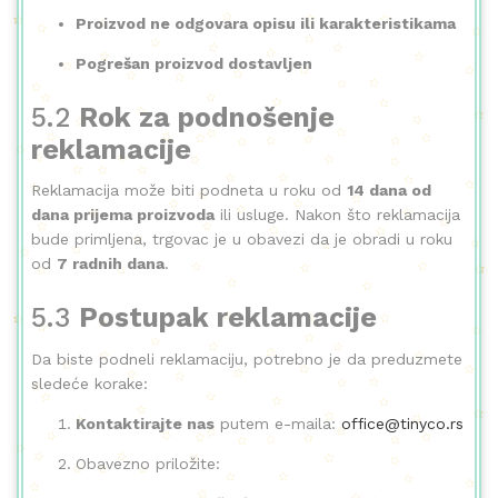
Proizvod ne odgovara opisu ili karakteristikama
Pogrešan proizvod dostavljen
5.2
Rok za podnošenje
reklamacije
Reklamacija može biti podneta u roku od
14 dana od
dana prijema proizvoda
ili usluge. Nakon što reklamacija
bude primljena, trgovac je u obavezi da je obradi u roku
od
7 radnih dana
.
5.3
Postupak reklamacije
Da biste podneli reklamaciju, potrebno je da preduzmete
sledeće korake:
Kontaktirajte nas
putem e-maila:
office@tinyco.rs
Obavezno priložite: