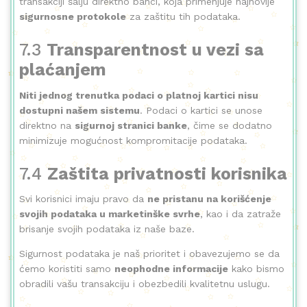
transakciji šalju direktno banci, koja primenjuje najnovije
sigurnosne protokole
za zaštitu tih podataka.
7.3
Transparentnost u vezi sa
plaćanjem
Niti jednog trenutka podaci o platnoj kartici nisu
dostupni našem sistemu
. Podaci o kartici se unose
direktno na
sigurnoj stranici banke
, čime se dodatno
minimizuje mogućnost kompromitacije podataka.
7.4
Zaštita privatnosti korisnika
Svi korisnici imaju pravo da
ne pristanu na korišćenje
svojih podataka u marketinške svrhe
, kao i da zatraže
brisanje svojih podataka iz naše baze.
Sigurnost podataka je naš prioritet i obavezujemo se da
ćemo koristiti samo
neophodne informacije
kako bismo
obradili vašu transakciju i obezbedili kvalitetnu uslugu.