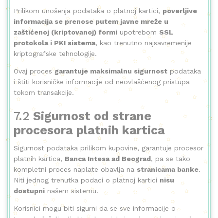
Prilikom unošenja podataka o platnoj kartici,
poverljive
informacija se prenose putem javne mreže u
zaštićenoj (kriptovanoj) formi
upotrebom
SSL
protokola i PKI sistema
, kao trenutno najsavremenije
kriptografske tehnologije.
Ovaj proces
garantuje maksimalnu sigurnost
podataka
i štiti korisničke informacije od neovlašćenog pristupa
tokom transakcije.
7.2
Sigurnost od strane
procesora platnih kartica
Sigurnost podataka prilikom kupovine, garantuje procesor
platnih kartica,
Banca Intesa ad Beograd
, pa se tako
kompletni proces naplate obavlja na
stranicama banke
.
Niti jednog trenutka podaci o platnoj kartici
nisu
dostupni
našem sistemu.
Korisnici mogu biti sigurni da se sve informacije o