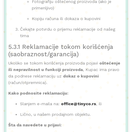
Fotografiju oštećenog proizvoda (ako je
primenljivo)
Kopiju računa ili dokaza o kupovini
Čekajte potvrdu o prijemu reklamacije od našeg
tima
5.3.1 Reklamacije tokom korišćenja
(saobraznost/garancija)
Ukoliko se tokom korišćenja proizvoda pojavi
oštećenje
ili nepravilnost u funkciji proizvoda
, Kupac ima pravo
da podnese reklamaciju uz
dokaz o kupovini
(račun/otpremnica).
Kako podnosite reklamaciju:
Slanjem e-maila na:
office@tinyco.rs
, ili
Lično, u našem prodajnom objektu.
Šta da navedete u prijavi: