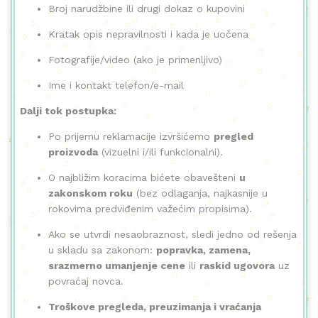
Broj narudžbine ili drugi dokaz o kupovini
Kratak opis nepravilnosti i kada je uočena
Fotografije/video (ako je primenljivo)
Ime i kontakt telefon/e-mail
Dalji tok postupka:
Po prijemu reklamacije izvršićemo
pregled
proizvoda
(vizuelni i/ili funkcionalni).
O najbližim koracima bićete obavešteni
u
zakonskom roku
(bez odlaganja, najkasnije u
rokovima predviđenim važećim propisima).
Ako se utvrdi nesaobraznost, sledi jedno od rešenja
u skladu sa zakonom:
popravka, zamena,
srazmerno umanjenje cene
ili
raskid ugovora
uz
povraćaj novca.
Troškove pregleda, preuzimanja i vraćanja