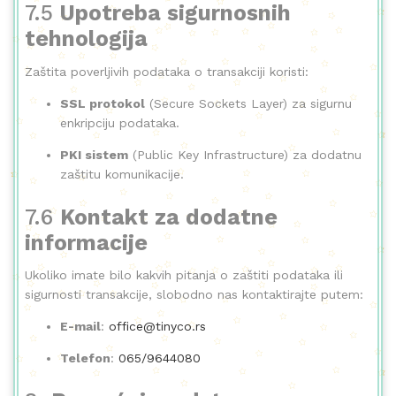
7.5
Upotreba sigurnosnih
tehnologija
Zaštita poverljivih podataka o transakciji koristi:
SSL protokol
(Secure Sockets Layer) za sigurnu
enkripciju podataka.
PKI sistem
(Public Key Infrastructure) za dodatnu
zaštitu komunikacije.
7.6
Kontakt za dodatne
informacije
Ukoliko imate bilo kakvih pitanja o zaštiti podataka ili
sigurnosti transakcije, slobodno nas kontaktirajte putem:
E-mail
:
office@tinyco.rs
Telefon
:
065/9644080