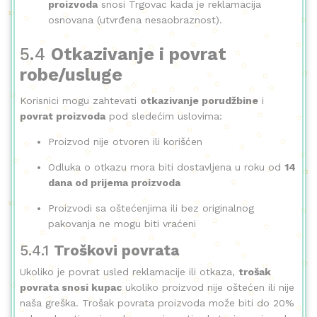
proizvoda
snosi Trgovac kada je reklamacija
osnovana (utvrđena nesaobraznost).
5.4
Otkazivanje i povrat
robe/usluge
Korisnici mogu zahtevati
otkazivanje porudžbine
i
povrat proizvoda
pod sledećim uslovima:
Proizvod nije otvoren ili korišćen
Odluka o otkazu mora biti dostavljena u roku od
14
dana od prijema proizvoda
Proizvodi sa oštećenjima ili bez originalnog
pakovanja ne mogu biti vraćeni
5.4.1
Troškovi povrata
Ukoliko je povrat usled reklamacije ili otkaza,
trošak
povrata snosi kupac
ukoliko proizvod nije oštećen ili nije
naša greška. Trošak povrata proizvoda može biti do 20%