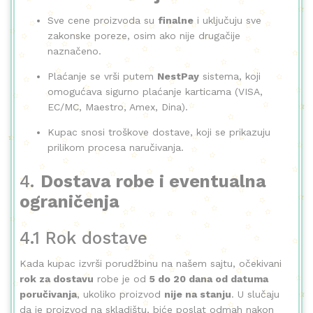
Sve cene proizvoda su
finalne
i uključuju sve
zakonske poreze, osim ako nije drugačije
naznačeno.
Plaćanje se vrši putem
NestPay
sistema, koji
omogućava sigurno plaćanje karticama (VISA,
EC/MC, Maestro, Amex, Dina).
Kupac snosi troškove dostave, koji se prikazuju
prilikom procesa naručivanja.
4.
Dostava robe i eventualna
ograničenja
4.1 Rok dostave
Kada kupac izvrši porudžbinu na našem sajtu, očekivani
rok za dostavu
robe je od
5 do 20 dana od datuma
poručivanja
, ukoliko proizvod
nije na stanju
. U slučaju
da je proizvod na skladištu, biće poslat odmah nakon