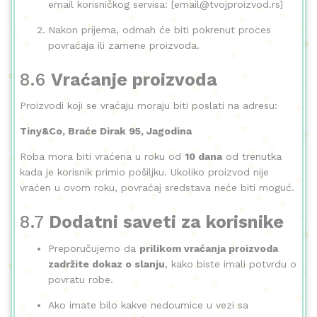
email korisničkog servisa: [
email@tvojproizvod.rs
]
Nakon prijema, odmah će biti pokrenut proces
povraćaja ili zamene proizvoda.
8.6
Vraćanje proizvoda
Proizvodi koji se vraćaju moraju biti poslati na adresu:
Tiny&Co, Braće Dirak 95, Jagodina
Roba mora biti vraćena u roku od
10 dana
od trenutka
kada je korisnik primio pošiljku. Ukoliko proizvod nije
vraćen u ovom roku, povraćaj sredstava neće biti moguć.
8.7
Dodatni saveti za korisnike
Preporučujemo da
prilikom vraćanja proizvoda
zadržite dokaz o slanju
, kako biste imali potvrdu o
povratu robe.
Ako imate bilo kakve nedoumice u vezi sa