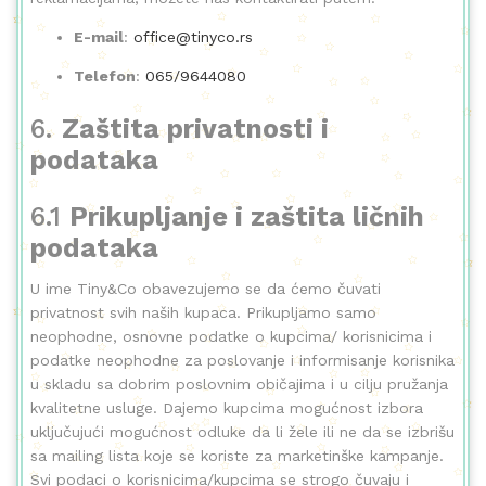
E-mail
:
office@tinyco.rs
Telefon
:
065/9644080
6.
Zaštita privatnosti i
podataka
6.1
Prikupljanje i zaštita ličnih
podataka
U ime Tiny&Co obavezujemo se da ćemo čuvati
privatnost svih naših kupaca. Prikupljamo samo
neophodne, osnovne podatke o kupcima/ korisnicima i
podatke neophodne za poslovanje i informisanje korisnika
u skladu sa dobrim poslovnim običajima i u cilju pružanja
kvalitetne usluge. Dajemo kupcima mogućnost izbora
uključujući mogućnost odluke da li žele ili ne da se izbrišu
sa mailing lista koje se koriste za marketinške kampanje.
Svi podaci o korisnicima/kupcima se strogo čuvaju i