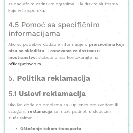
se nadležnim carinskim organima ili kurirskim službama
koje vrše isporuku.
4.5 Pomoć sa specifičnim
informacijama
Ako su potrebne dodatne informacije o
proizvodima koji
nisu na skladištu
ili
osnovama za dostavu u
inostranstvo
, slobodno nas kontaktirajte na
office@tinyco.rs
.
5.
Politika reklamacija
5.1
Uslovi reklamacija
Ukoliko dođe do problema sa kupljenim proizvodom ili
uslugom,
reklamacija
se može podneti u sledećim
slučajevima:
Oštećenje tokom transporta