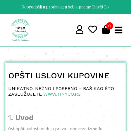
https://tinyco.rs/
Dobrodošli u prodavnicu bebi opreme Tiny&Co.
0
OPŠTI USLOVI KUPOVINE
UNIKATNO, NEŽNO I POSEBNO – BAŠ KAO ŠTO
ZASLUŽUJETE
WWW.TINYCO.RS
1.
Uvod
Ovi opšti uslovi uređuju prava i obaveze između