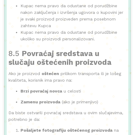
Kupac nema pravo da odustane od porudžbine
nakon zaključenja i izvršenja ugovora o kupovini jer
je svaki proizvod proizveden prema posebnom
zahtevu Kupca
Kupac nema pravo da odustane od porudžbine
ukoliko su proizvodi personalizovani.
8.5
Povraćaj sredstava u
slučaju oštećenih proizvoda
Ako je proizvod
oštećen
prilikom transporta ili je lošeg
kvaliteta, korisnik ima pravo na:
Brzi povraćaj novca
u celosti
Zamenu proizvoda
(ako je primenjivo)
Da biste ostvarili povraćaj sredstava u ovim slučajevima,
potrebno je da:
Pošaljete fotografiju oštećenog proizvoda
na