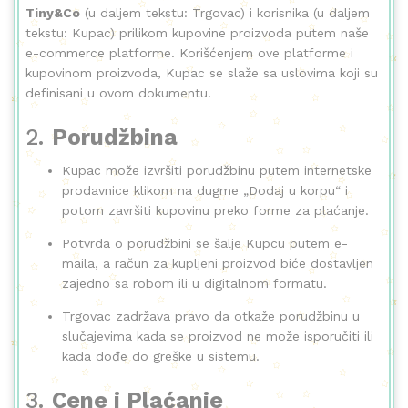
Tiny&Co
(u daljem tekstu: Trgovac) i korisnika (u daljem
tekstu: Kupac) prilikom kupovine proizvoda putem naše
e-commerce platforme. Korišćenjem ove platforme i
kupovinom proizvoda, Kupac se slaže sa uslovima koji su
definisani u ovom dokumentu.
2.
Porudžbina
Kupac može izvršiti porudžbinu putem internetske
prodavnice klikom na dugme „Dodaj u korpu“ i
potom završiti kupovinu preko forme za plaćanje.
Potvrda o porudžbini se šalje Kupcu putem e-
maila, a račun za kupljeni proizvod biće dostavljen
zajedno sa robom ili u digitalnom formatu.
Trgovac zadržava pravo da otkaže porudžbinu u
slučajevima kada se proizvod ne može isporučiti ili
kada dođe do greške u sistemu.
3.
Cene i Plaćanje