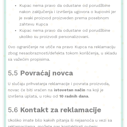
Kupac nema pravo da odustane od porudžbine
nakon zaključenja i izvršenja ugovora o kupovini jer
je svaki proizvod proizveden prema posebnom
zahtevu Kupca
Kupac nema pravo da odustane od porudžbine
ukoliko su proizvodi personalizovani.
Ovo ograničenje ne utiče na pravo Kupca na reklamaciju
zbog nesaobraznosti/defekta tokom korišćenja, u skladu
sa važećim propisima.
5.5
Povraćaj novca
U slučaju prihvatanja reklamacije i povrata proizvoda,
novac će biti vraćen na
istovetan način
na koji je
izvršena uplata, u roku od
10 radnih dana
.
5.6
Kontakt za reklamacije
Ukoliko imate bilo kakvih pitanja ili nejasnoća u vezi sa
reklamacijama, možete nas kontaktirati putem: