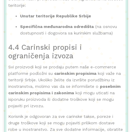
teritorije:
Unutar teritorije Republike Srbije
Specifična međunarodna odredišta
(na osnovu
dostupnosti i dogovora sa kurirskim službama)
4.4 Carinski propisi i
ograničenja izvoza
Svi proizvodi koji se prodaju putem naše e-commerce
platforme podložni su
carinskim propisima
koji važe na
teritoriji Srbije. Ukoliko želite da izvršite porudžbinu iz
inostranstva, molimo vas da se informišete o
posebnim
carinskim propisima i zakonima
koji mogu uticati na
isporuku proizvoda ili dodatne troškove koji se mogu
pojaviti pri izvozu.
Korisnik je odgovoran za sve carinske takse, poreze i
druge troškove koji se mogu pojaviti prilikom dostave
robe u inostranstvo. Za sve dodatne informacije, obratite