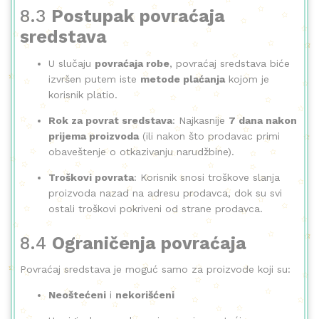
8.3
Postupak povraćaja
sredstava
U slučaju
povraćaja robe
, povraćaj sredstava biće
izvršen putem iste
metode plaćanja
kojom je
korisnik platio.
Rok za povrat sredstava
: Najkasnije
7 dana nakon
prijema proizvoda
(ili nakon što prodavac primi
obaveštenje o otkazivanju narudžbine).
Troškovi povrata
: Korisnik snosi troškove slanja
proizvoda nazad na adresu prodavca, dok su svi
ostali troškovi pokriveni od strane prodavca.
8.4
Ograničenja povraćaja
Povraćaj sredstava je moguć samo za proizvode koji su:
Neoštećeni
i
nekorišćeni