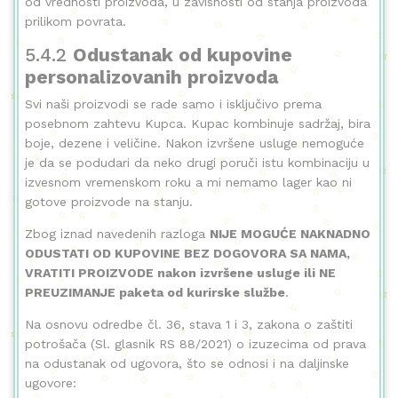
od vrednosti proizvoda, u zavisnosti od stanja proizvoda
prilikom povrata.
5.4.2
Odustanak od kupovine
personalizovanih proizvoda
Svi naši proizvodi se rade samo i isključivo prema
posebnom zahtevu Kupca. Kupac kombinuje sadržaj, bira
boje, dezene i veličine. Nakon izvršene usluge nemoguće
je da se podudari da neko drugi poruči istu kombinaciju u
izvesnom vremenskom roku a mi nemamo lager kao ni
gotove proizvode na stanju.
Zbog iznad navedenih razloga
NIJE MOGUĆE NAKNADNO
ODUSTATI OD KUPOVINE BEZ DOGOVORA SA NAMA,
VRATITI PROIZVODE nakon izvršene usluge ili NE
PREUZIMANJE paketa od kurirske službe
.
Na osnovu odredbe čl. 36, stava 1 i 3, zakona o zaštiti
potrošača (Sl. glasnik RS 88/2021) o izuzecima od prava
na odustanak od ugovora, što se odnosi i na daljinske
ugovore: