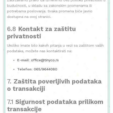
budućnosti, u skladu sa zakonskim promenama ili
potrebama poslovanja. Svaka promena biće javno
dostupna na ovoj stranici.
6.8
Kontakt za zaštitu
privatnosti
Ukoliko imate bilo kakvih pitanja u vezi sa zaštitom vaših
podataka, možete nas kontaktirati na:
E-mail
:
office@tinyco.rs
Telefon
:
065/9644080
7.
Zaštita poverljivih podataka
o transakciji
7.1
Sigurnost podataka prilikom
transakcije