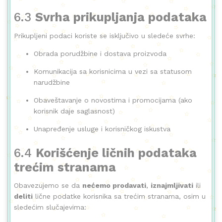
6.3
Svrha prikupljanja podataka
Prikupljeni podaci koriste se isključivo u sledeće svrhe:
Obrada porudžbine i dostava proizvoda
Komunikacija sa korisnicima u vezi sa statusom
narudžbine
Obaveštavanje o novostima i promocijama (ako
korisnik daje saglasnost)
Unapređenje usluge i korisničkog iskustva
6.4
Korišćenje ličnih podataka
trećim stranama
Obavezujemo se da
nećemo prodavati
,
iznajmljivati
ili
deliti
lične podatke korisnika sa trećim stranama, osim u
sledećim slučajevima: