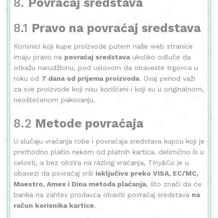
8.
Povraćaj sredstava
8.1
Pravo na povraćaj sredstava
Korisnici koji kupe proizvode putem naše web stranice
imaju pravo na
povraćaj sredstava
ukoliko odluče da
otkažu narudžbinu, pod uslovom da obaveste trgovca u
roku od
7 dana od prijema proizvoda
. Ovaj period važi
za sve proizvode koji nisu korišćeni i koji su u originalnom,
neoštećenom pakovanju.
8.2
Metode povraćaja
U slučaju vraćanja robe i povraćaja sredstava kupcu koji je
prethodno platio nekom od platnih kartica, delimično ili u
celosti, a bez obzira na razlog vraćanja, Tiny&Co je u
obavezi da povraćaj vrši
isključivo preko VISA, EC/MC,
Maestro, Amex i Dina metoda plaćanja
, što znači da će
banka na zahtev prodavca obaviti povraćaj sredstava
na
račun korisnika kartice
.