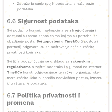
Zatraže brisanje svojih podataka iz naše baze
podataka
6.6
Sigurnost podataka
Svi podaci o korisnicima/kupcima se
strogo čuvaju
i
dostupni su samo zaposlenima kojima su potrebni za
obavljanje posla.
Svi zaposleni u Tiny&Co
(i poslovni
partneri) odgovorni su za poštovanje načela zaštite
privatnosti korisnika.
Svi lični podaci čuvaju se u skladu sa
zakonskim
regulativama
o zaštiti podataka i sigurnosti na internetu.
Tiny&Co
koristi odgovarajuće tehničke i organizacijske
mere zaštite kako bi sprečio neovlašćen pristup, izmenu
ili uništavanje podataka.
6.7
Politika privatnosti i
promena
Zadržavamo pravo da izmenimo ovu politiku privatnosti u