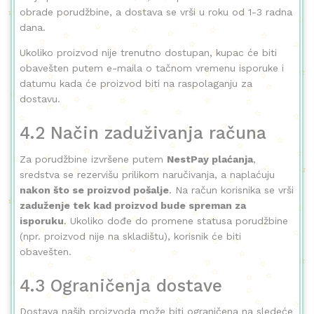
obrade porudžbine, a dostava se vrši u roku od 1-3 radna
dana.
Ukoliko proizvod nije trenutno dostupan, kupac će biti
obavešten putem e-maila o tačnom vremenu isporuke i
datumu kada će proizvod biti na raspolaganju za
dostavu.
4.2 Način zaduživanja računa
Za porudžbine izvršene putem
NestPay plaćanja
,
sredstva se rezervišu prilikom naručivanja, a naplaćuju
nakon što se proizvod pošalje
. Na račun korisnika se vrši
zaduženje tek kad proizvod bude spreman za
isporuku
. Ukoliko dođe do promene statusa porudžbine
(npr. proizvod nije na skladištu), korisnik će biti
obavešten.
4.3 Ograničenja dostave
Dostava naših proizvoda može biti ograničena na sledeće