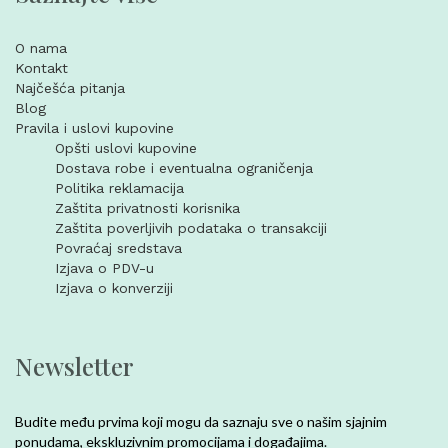
O nama
Kontakt
Najčešća pitanja
Blog
Pravila i uslovi kupovine
Opšti uslovi kupovine
Dostava robe i eventualna ograničenja
Politika reklamacija
Zaštita privatnosti korisnika
Zaštita poverljivih podataka o transakciji
Povraćaj sredstava
Izjava o PDV-u
Izjava o konverziji
Newsletter
Budite među prvima koji mogu da saznaju sve o našim sjajnim
ponudama, ekskluzivnim promocijama i događajima.