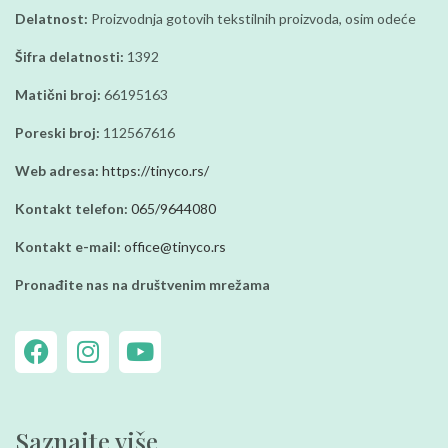
Delatnost:
Proizvodnja gotovih tekstilnih proizvoda, osim odeće
Šifra delatnosti:
1392
Matični broj:
66195163
Poreski broj:
112567616
Web adresa:
https://tinyco.rs/
Kontakt telefon:
065/9644080
Kontakt e-mail:
office@tinyco.rs
Pronađite nas na društvenim mrežama
Saznajte više