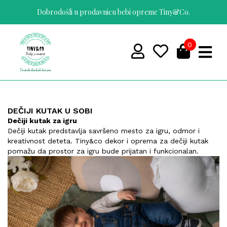
https://tinyco.rs/
Dobrodošli u prodavnicu bebi opreme Tiny&Co.
0
DEČIJI KUTAK U SOBI
Dečiji kutak za igru
Dečiji kutak predstavlja savršeno mesto za igru, odmor i
kreativnost deteta. Tiny&co dekor i oprema za dečiji kutak
pomažu da prostor za igru bude prijatan i funkcionalan.