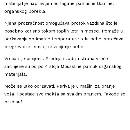
materijal je napravljen od lagane pamučne tkanine,
organskog porekla.
Njena prozračnost omogućava protok vazduha što je
posebno korisno tokom toplih letnjih meseci. Pomaže u
održavanju optimalne temperature tela bebe, sprečava
pregrevanje i smanjuje znojenje bebe.
Vreća nije punjena. Prednja i zadnja strana vreće
sačinjene su od po 4 sloja Moussline pamuk organskog
materijala.
Može se lako održavati. Periva je u mašini za pranje
veša, i postaje sve mekša sa svakim pranjem. Takođe se
brzo suši.