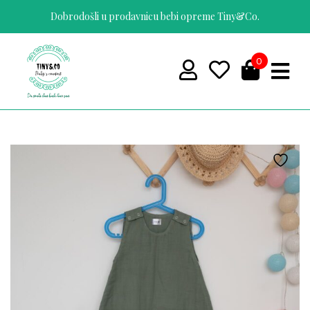
https://tinyco.rs/
Dobrodošli u prodavnicu bebi opreme Tiny&Co.
0