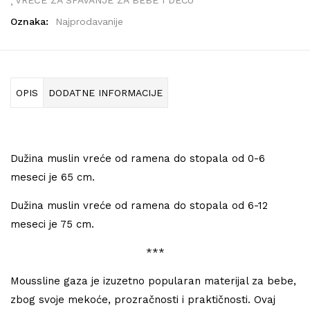
VREĆE ZA SPAVANJE ZA BEBE I DECU
Oznaka:
Najprodavanije
OPIS
DODATNE INFORMACIJE
Dužina muslin vreće od ramena do stopala od 0-6
meseci je 65 cm.
Dužina muslin vreće od ramena do stopala od 6-12
meseci je 75 cm.
***
Moussline gaza je izuzetno popularan materijal za bebe,
zbog svoje mekoće, prozračnosti i praktičnosti. Ovaj