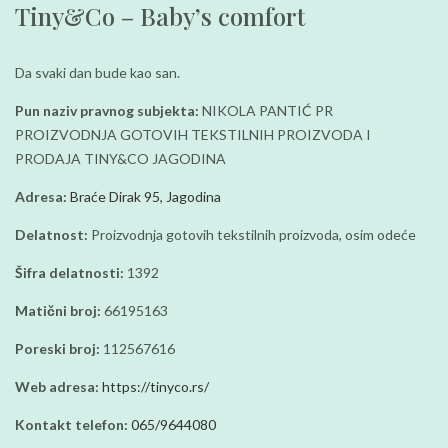
Tiny&Co – Baby’s comfort
Da svaki dan bude kao san.
Pun naziv pravnog subjekta:
NIKOLA PANTIĆ PR
PROIZVODNJA GOTOVIH TEKSTILNIH PROIZVODA I
PRODAJA TINY&CO JAGODINA
Adresa:
Braće Dirak 95, Jagodina
Delatnost:
Proizvodnja gotovih tekstilnih proizvoda, osim odeće
Šifra delatnosti:
1392
Matični broj:
66195163
Poreski broj:
112567616
Web adresa:
https://tinyco.rs/
Kontakt telefon:
065/9644080