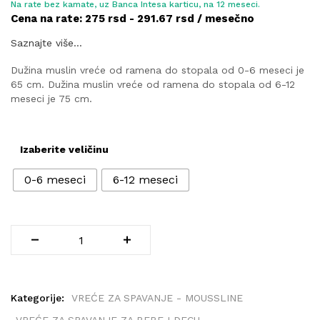
Na rate bez kamate, uz Banca Intesa karticu, na 12 meseci.
Cena na rate: 275 rsd - 291.67 rsd / mesečno
Saznajte više...
Dužina muslin vreće od ramena do stopala od 0-6 meseci je
65 cm. Dužina muslin vreće od ramena do stopala od 6-12
meseci je 75 cm.
Izaberite veličinu
0-6 meseci
6-12 meseci
Kategorije:
VREĆE ZA SPAVANJE - MOUSSLINE