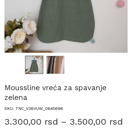
Moussline vreća za spavanje
zelena
SKU: TNC_V36VUW_0645696
3.300,00
rsd
–
3.500,00
rsd