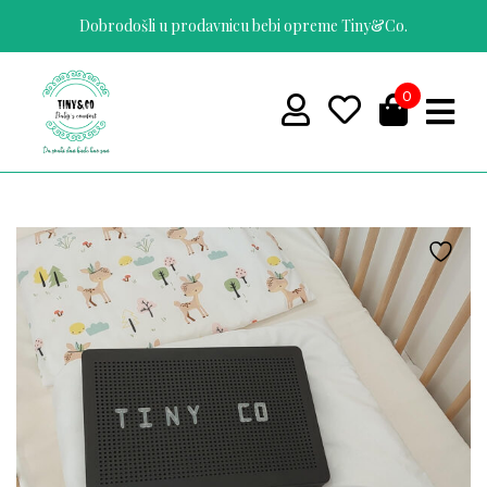
https://tinyco.rs/
Dobrodošli u prodavnicu bebi opreme Tiny&Co.
0