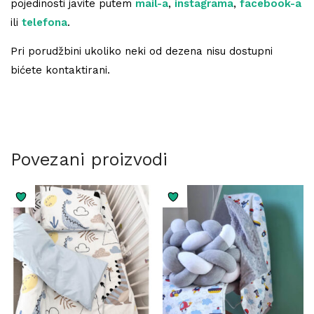
pojedinosti javite putem
mail-a
,
instagrama
,
facebook-a
ili
telefona
.
Pri porudžbini ukoliko neki od dezena nisu dostupni
bićete kontaktirani.
Povezani proizvodi