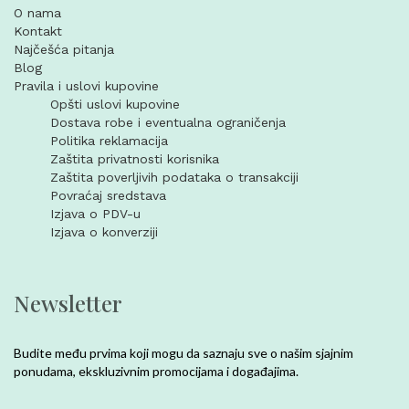
O nama
Kontakt
Najčešća pitanja
Blog
Pravila i uslovi kupovine
Opšti uslovi kupovine
Dostava robe i eventualna ograničenja
Politika reklamacija
Zaštita privatnosti korisnika
Zaštita poverljivih podataka o transakciji
Povraćaj sredstava
Izjava o PDV-u
Izjava o konverziji
Newsletter
Budite među prvima koji mogu da saznaju sve o našim sjajnim
ponudama, ekskluzivnim promocijama i događajima.