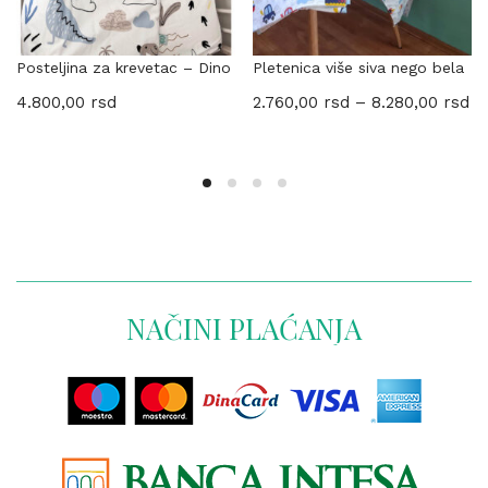
Posteljina za krevetac – Dino
Pletenica više siva nego bela
4.800,00
rsd
2.760,00
rsd
–
8.280,00
rsd
NAČINI PLAĆANJA