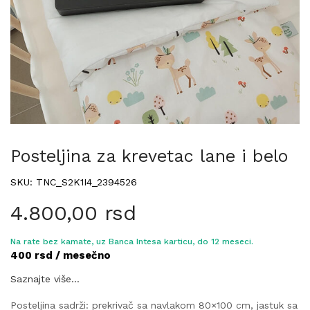
Posteljina za krevetac lane i belo
SKU: TNC_S2K1I4_2394526
4.800,00
rsd
Na rate bez kamate, uz Banca Intesa karticu, do 12 meseci.
400 rsd / mesečno
Saznajte više...
Posteljina sadrži: prekrivač sa navlakom 80×100 cm, jastuk sa