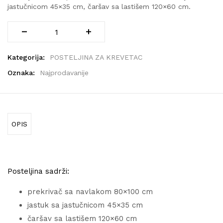
jastučnicom 45×35 cm, čaršav sa lastišem 120×60 cm.
Kategorija:
POSTELJINA ZA KREVETAC
Oznaka:
Najprodavanije
OPIS
Posteljina sadrži:
prekrivač sa navlakom 80×100 cm
jastuk sa jastučnicom 45×35 cm
čaršav sa lastišem 120×60 cm