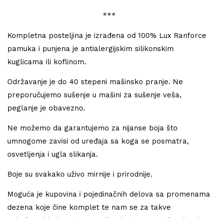
***
Kompletna posteljina je izrađena od 100% Lux Ranforce
pamuka i punjena je antialergijskim silikonskim
kuglicama ili koflinom.
Održavanje je do 40 stepeni mašinsko pranje. Ne
preporučujemo sušenje u mašini za sušenje veša,
peglanje je obavezno.
Ne možemo da garantujemo za nijanse boja što
umnogome zavisi od uređaja sa koga se posmatra,
osvetljenja i ugla slikanja.
Boje su svakako uživo mirnije i prirodnije.
Moguća je kupovina i pojedinačnih delova sa promenama
dezena koje čine komplet te nam se za takve