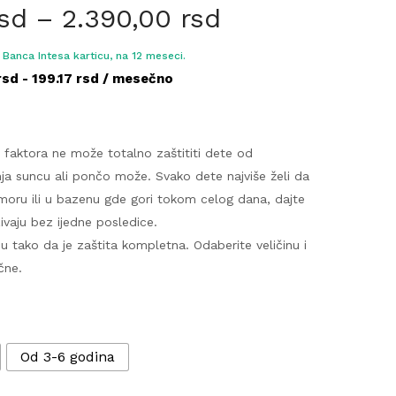
rsd
–
2.390,00
rsd
Banca Intesa karticu, na 12 meseci.
rsd - 199.17 rsd / mesečno
h faktora ne može totalno zaštititi dete od
ja suncu ali pončo može. Svako dete najviše želi da
 moru ili u bazenu gde gori tokom celog dana, dajte
vaju bez ijedne posledice.
u tako da je zaštita kompletna. Odaberite veličinu i
čne.
Od 3-6 godina