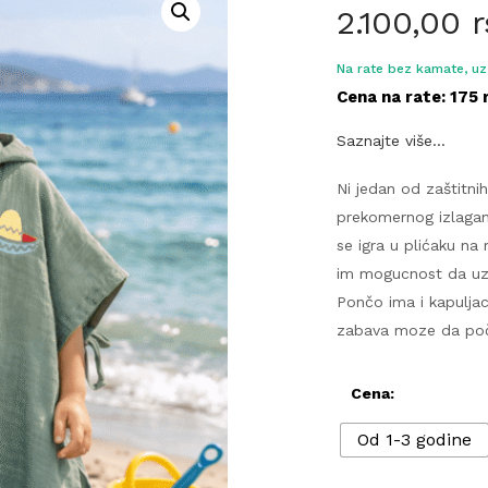
2.100,00
Na rate bez kamate, uz 
Cena na rate: 175 
Saznajte više...
Ni jedan od zaštitni
prekomernog izlagan
se igra u plićaku na
im mogucnost da uzi
Pončo ima i kapuljac
zabava moze da po
Cena:
Od 1-3 godine