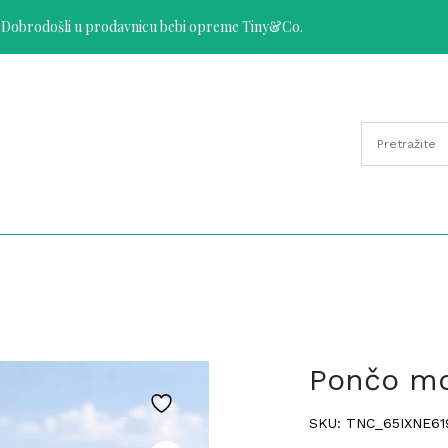
Dobrodošli u prodavnicu bebi opreme Tiny&Co.
Pončo mo
SKU: TNC_65IXNE61