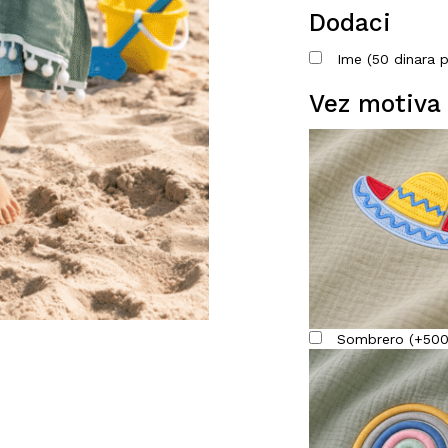
Dodaci
Ime (50 dinara 
Vez motiva
Sombrero
(
+
50