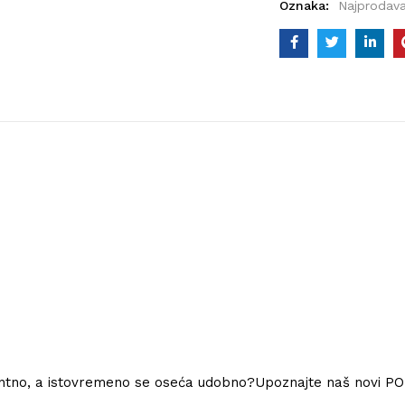
Oznaka:
Najprodava
mantno, a istovremeno se oseća udobno?Upoznajte naš novi P