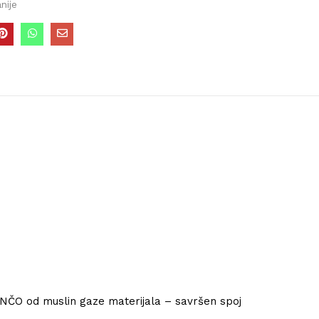
nije
ONČO od muslin gaze materijala – savršen spoj