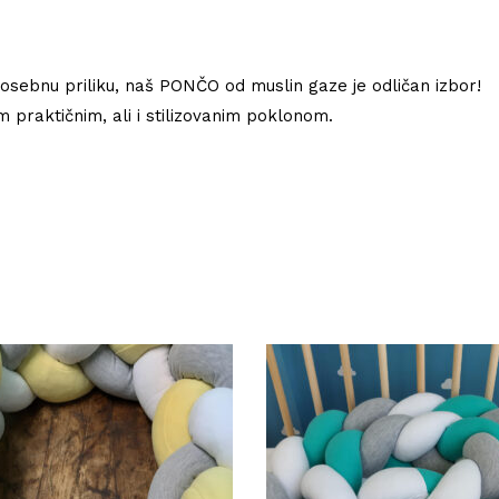
osebnu priliku, naš PONČO od muslin gaze je odličan izbor!
m praktičnim, ali i stilizovanim poklonom.