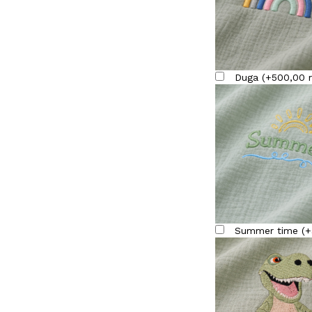
Duga
(
+
500,00
Summer time
(
+