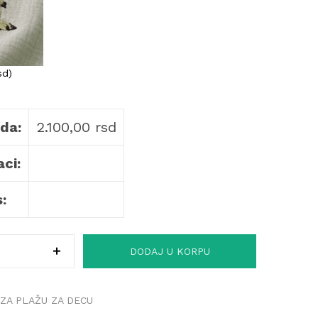
sd
)
da:
2.100,00
rsd
ci:
:
DODAJ U KORPU
ZA PLAŽU ZA DECU