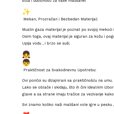
stila i udobnosti za vaše mališane!
Mekan, Prozračan i Bezbedan Materijal:
Muslin gaza materijal je poznat po svojoj mekoći
Osim toga, ovaj materijal je siguran za kožu i pogo
Upija vodu , i brzo se suši.
Praktičnost za Svakodnevnu Upotrebu:
Ovi pončoi su dizajnirani sa praktičnošću na umu.
Lako se oblače i skidaju, što ih čini idealnim izbo
glave a sa strane imaju tračice za vezivanje kako b
Svi znamo koliko naši mališani vole igre u pesku ,