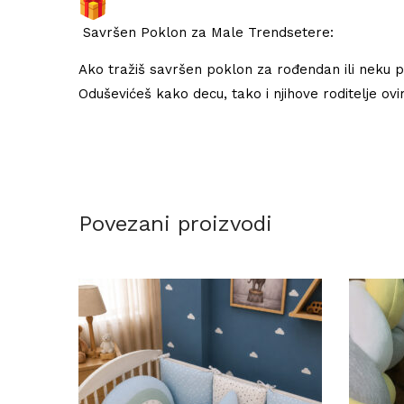
Savršen Poklon za Male Trendsetere:
Ako tražiš savršen poklon za rođendan ili neku p
Oduševićeš kako decu, tako i njihove roditelje ovi
Povezani proizvodi