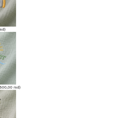
rsd
)
500,00
rsd
)