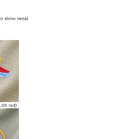
po slovu veza)
0,00
rsd
)