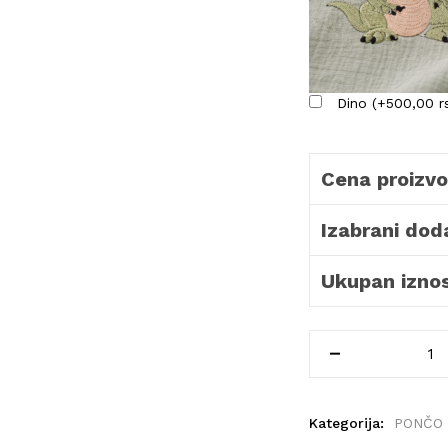
Dino
(
+
500,00
r
Cena proizvo
Izabrani doda
Ukupan iznos
Kategorija:
PONČO 