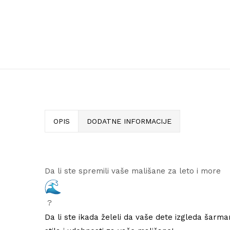
OPIS
DODATNE INFORMACIJE
Da li ste spremili vaše mališane za leto i more
?
Da li ste ikada želeli da vaše dete izgleda šar