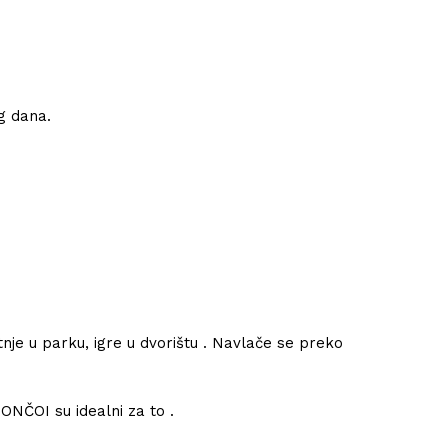
g dana.
etnje u parku, igre u dvorištu . Navlače se preko
PONČOI su idealni za to .