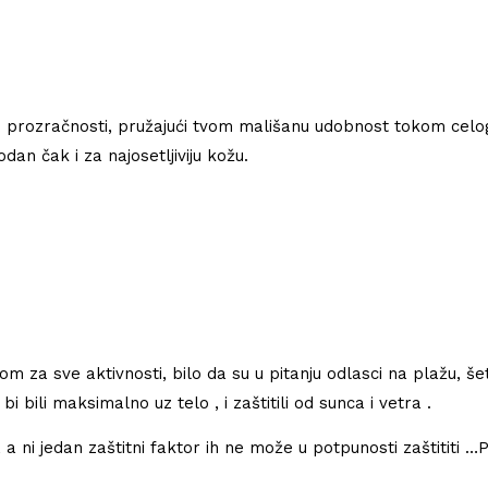
 i prozračnosti, pružajući tvom mališanu udobnost tokom celo
dan čak i za najosetljiviju kožu.
rom za sve aktivnosti, bilo da su u pitanju odlasci na plažu, š
i bili maksimalno uz telo , i zaštitili od sunca i vetra .
 a ni jedan zaštitni faktor ih ne može u potpunosti zaštititi …