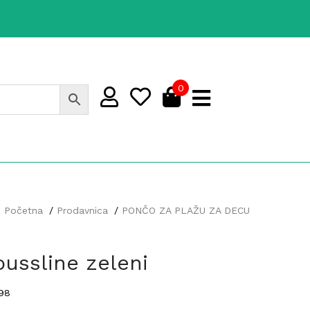
0
Početna
Prodavnica
PONČO ZA PLAŽU ZA DECU
ussline zeleni
98