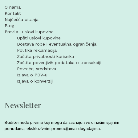
O nama
Kontakt
Najčešća pitanja
Blog
Pravila i uslovi kupovine
Opšti uslovi kupovine
Dostava robe i eventualna ograničenja
Politika reklamacija
Zaštita privatnosti korisnika
Zaštita poverljivih podataka o transakciji
Povraćaj sredstava
Izjava o PDV-u
Izjava o konverziji
Newsletter
Budite među prvima koji mogu da saznaju sve o našim sjajnim
ponudama, ekskluzivnim promocijama i događajima.