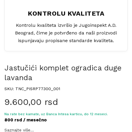
KONTROLU KVALITETA
Kontrolu kvaliteta izvršio je Jugoinspekt A.D.
Beograd, čime je potvrđeno da naši proizvodi
ispunjavaju propisane standarde kvaliteta.
Jastučići komplet ogradica duge
lavanda
SKU: TNC_PISRP77300_001
9.600,00
rsd
Na rate bez kamate, uz Banca Intesa karticu, do 12 meseci.
800 rsd / mesečno
Saznajte više...