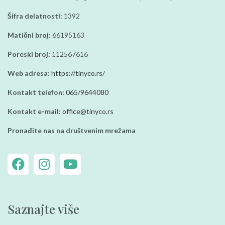
Šifra delatnosti:
1392
Matični broj:
66195163
Poreski broj:
112567616
Web adresa:
https://tinyco.rs/
Kontakt telefon:
065/9644080
Kontakt e-mail:
office@tinyco.rs
Pronađite nas na društvenim mrežama
Saznajte više