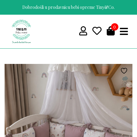
https://tinyco.rs/
Dobrodošli u prodavnicu bebi opreme Tiny&Co.
0