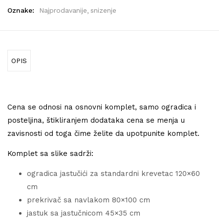
Oznake:
Najprodavanije
snizenje
OPIS
Cena se odnosi na osnovni komplet, samo ogradica i
posteljina, štikliranjem dodataka cena se menja u
zavisnosti od toga čime želite da upotpunite komplet.
Komplet sa slike sadrži:
ogradica jastučići za standardni krevetac 120×60
cm
prekrivač sa navlakom 80×100 cm
jastuk sa jastučnicom 45×35 cm