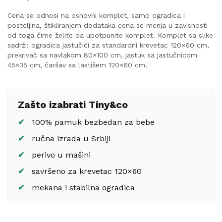
Cena se odnosi na osnovni komplet, samo ogradica i
posteljina, štikliranjem dodataka cena se menja u zavisnosti
od toga čime želite da upotpunite komplet. Komplet sa slike
sadrži: ogradica jastučići za standardni krevetac 120×60 cm,
prekrivač sa navlakom 80×100 cm, jastuk sa jastučnicom
45×35 cm, čaršav sa lastišem 120×60 cm.
Zašto izabrati Tiny&co
100% pamuk bezbedan za bebe
ručna izrada u Srbiji
perivo u mašini
savršeno za krevetac 120×60
mekana i stabilna ogradica