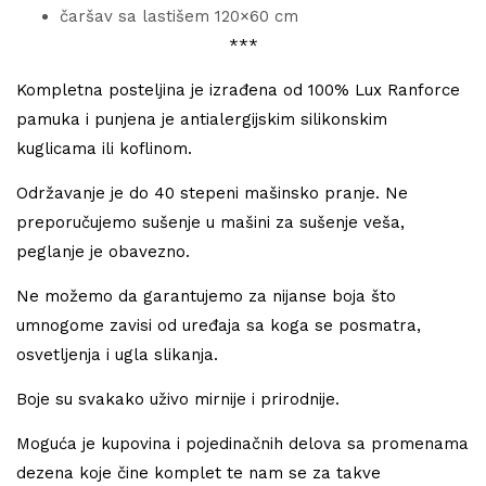
čaršav sa lastišem 120×60 cm
***
Kompletna posteljina je izrađena od 100% Lux Ranforce
pamuka i punjena je antialergijskim silikonskim
kuglicama ili koflinom.
Održavanje je do 40 stepeni mašinsko pranje. Ne
preporučujemo sušenje u mašini za sušenje veša,
peglanje je obavezno.
Ne možemo da garantujemo za nijanse boja što
umnogome zavisi od uređaja sa koga se posmatra,
osvetljenja i ugla slikanja.
Boje su svakako uživo mirnije i prirodnije.
Moguća je kupovina i pojedinačnih delova sa promenama
dezena koje čine komplet te nam se za takve